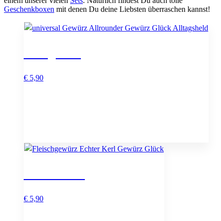
einem unserer vielen
Sets
. Natürlich findest Du auch tolle
Geschenkboxen
mit denen Du deine Liebsten überraschen kannst!
Alltagsheld
€
5,90
Echter Kerl
€
5,90