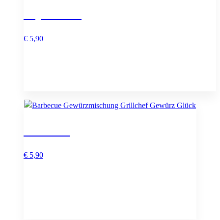
Super Oma
€
5,90
Grillchef
€
5,90