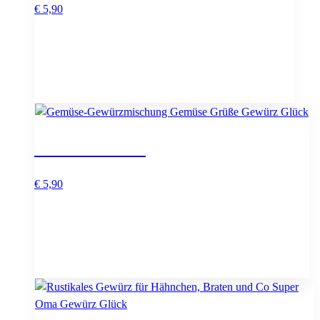
€
5,90
Gemüse Grüße
€
5,90