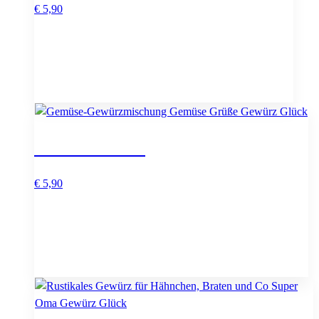
€
5,90
Gemüse Grüße
€
5,90