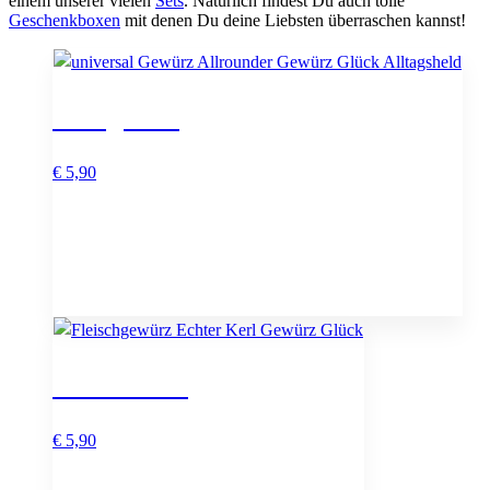
einem unserer vielen
Sets
. Natürlich findest Du auch tolle
Geschenkboxen
mit denen Du deine Liebsten überraschen kannst!
Alltagsheld
€
5,90
Echter Kerl
€
5,90