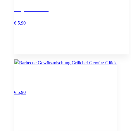
Super Oma
€
5,90
Grillchef
€
5,90