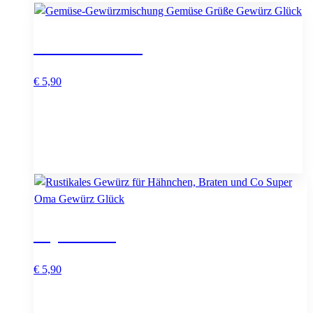
Gemüse Grüße
€
5,90
Super Oma
€
5,90