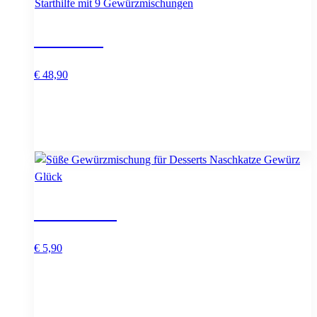
Starthilfe
€
48,90
Naschkatze
€
5,90