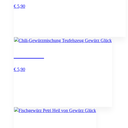
€
5,90
Teufelszeug
€
5,90
Petri Heil