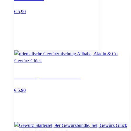
€
5,90
Alibaba, Aladin & Co.
€
5,90