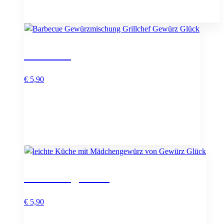
Grillchef
€
5,90
Mädchengewürz
€
5,90