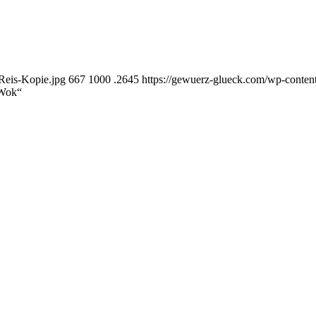
Reis-Kopie.jpg
667
1000
.2645
https://gewuerz-glueck.com/wp-conte
 Wok“