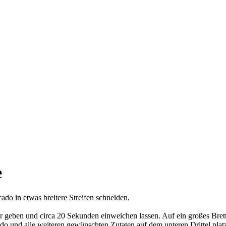
e
do in etwas breitere Streifen schneiden.
r geben und circa 20 Sekunden einweichen lassen. Auf ein großes Brett 
do und alle weiteren gewünschten Zutaten auf dem unteren Drittel platz