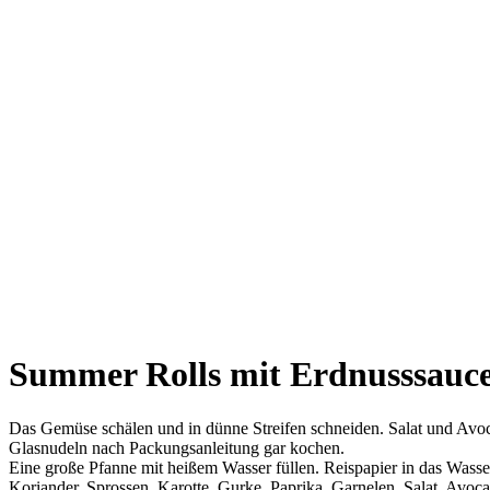
Summer Rolls mit Erdnusssauc
Das Gemüse schälen und in dünne Streifen schneiden. Salat und Avoca
Glasnudeln nach Packungsanleitung gar kochen.
Eine große Pfanne mit heißem Wasser füllen. Reispapier in das Wasse
Koriander, Sprossen, Karotte, Gurke, Paprika, Garnelen, Salat, Avoca