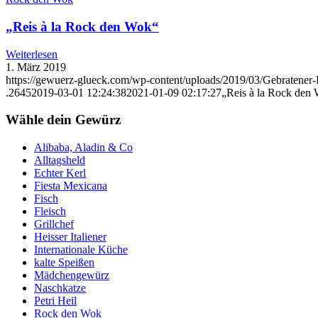
„Reis à la Rock den Wok“
Weiterlesen
1. März 2019
https://gewuerz-glueck.com/wp-content/uploads/2019/03/Gebratener-
.2645
2019-03-01 12:24:38
2021-01-09 02:17:27
„Reis à la Rock den
Wähle dein Gewürz
Alibaba, Aladin & Co
Alltagsheld
Echter Kerl
Fiesta Mexicana
Fisch
Fleisch
Grillchef
Heisser Italiener
Internationale Küche
kalte Speißen
Mädchengewürz
Naschkatze
Petri Heil
Rock den Wok