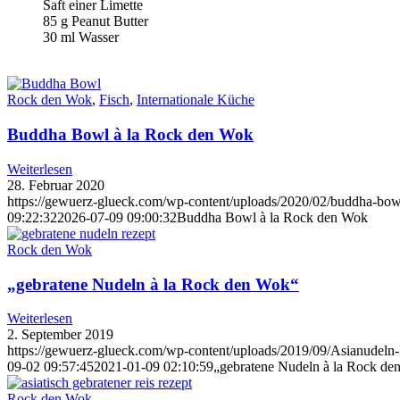
Saft einer Limette
85 g Peanut Butter
30 ml Wasser
Rock den Wok
,
Fisch
,
Internationale Küche
Buddha Bowl à la Rock den Wok
Weiterlesen
28. Februar 2020
https://gewuerz-glueck.com/wp-content/uploads/2020/02/buddha-bow
09:22:32
2026-07-09 09:00:32
Buddha Bowl à la Rock den Wok
Rock den Wok
„gebratene Nudeln à la Rock den Wok“
Weiterlesen
2. September 2019
https://gewuerz-glueck.com/wp-content/uploads/2019/09/Asianudeln
09-02 09:57:45
2021-01-09 02:10:59
„gebratene Nudeln à la Rock d
Rock den Wok