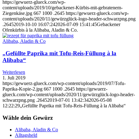
https://gewuerz-glueck.com/wp-
content/uploads/2019/10/gebackener-Kürbis-mit-gebratenem-
Ziegenkäse.jpg
667
1000
.2645
https://gewuerz-glueck.com/wp-
content/uploads/2020/11/gewürzglück-logo-header-schwarzpng.png
.2645
2019-10-10 16:07:24
2026-07-09 15:41:45
Gebackener
Ofenkürbis à la Alibaba, Aladin & Co.
Alibaba, Aladin & Co
„Gefüllte Paprika mit Tofu-Reis-Füllung à la
Alibaba“
Weiterlesen
1. Juli 2019
https://gewuerz-glueck.com/wp-content/uploads/2019/07/Tofu-
Paprika-Kopie-2.jpg
667
1000
.2645
https://gewuerz-
glueck.com/wp-content/uploads/2020/11/gewürzglück-logo-header-
schwarzpng.png
.2645
2019-07-01 13:42:34
2026-05-08
12:22:29
„Gefüllte Paprika mit Tofu-Reis-Füllung à la Alibaba“
Wähle dein Gewürz
Alibaba, Aladin & Co
Alltagsheld