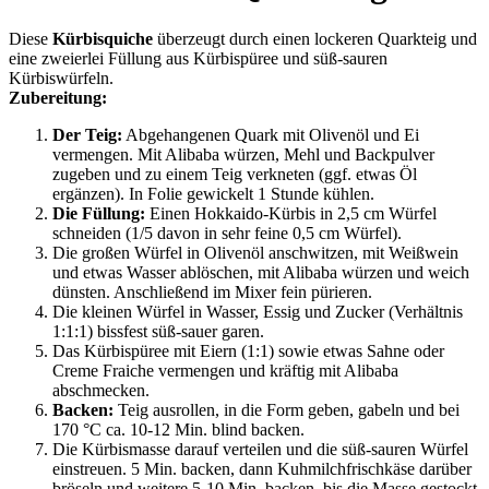
Diese
Kürbisquiche
überzeugt durch einen lockeren Quarkteig und
eine zweierlei Füllung aus Kürbispüree und süß-sauren
Kürbiswürfeln.
Zubereitung:
Der Teig:
Abgehangenen Quark mit Olivenöl und Ei
vermengen. Mit Alibaba würzen, Mehl und Backpulver
zugeben und zu einem Teig verkneten (ggf. etwas Öl
ergänzen). In Folie gewickelt 1 Stunde kühlen.
Die Füllung:
Einen Hokkaido-Kürbis in 2,5 cm Würfel
schneiden (1/5 davon in sehr feine 0,5 cm Würfel).
Die großen Würfel in Olivenöl anschwitzen, mit Weißwein
und etwas Wasser ablöschen, mit Alibaba würzen und weich
dünsten. Anschließend im Mixer fein pürieren.
Die kleinen Würfel in Wasser, Essig und Zucker (Verhältnis
1:1:1) bissfest süß-sauer garen.
Das Kürbispüree mit Eiern (1:1) sowie etwas Sahne oder
Creme Fraiche vermengen und kräftig mit Alibaba
abschmecken.
Backen:
Teig ausrollen, in die Form geben, gabeln und bei
170 °C ca. 10-12 Min. blind backen.
Die Kürbismasse darauf verteilen und die süß-sauren Würfel
einstreuen. 5 Min. backen, dann Kuhmilchfrischkäse darüber
bröseln und weitere 5-10 Min. backen, bis die Masse gestockt