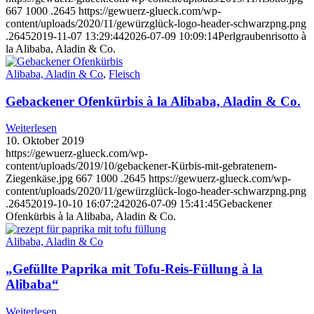
667
1000
.2645
https://gewuerz-glueck.com/wp-
content/uploads/2020/11/gewürzglück-logo-header-schwarzpng.png
.2645
2019-11-07 13:29:44
2026-07-09 10:09:14
Perlgraubenrisotto à
la Alibaba, Aladin & Co.
Alibaba, Aladin & Co
,
Fleisch
Gebackener Ofenkürbis à la Alibaba, Aladin & Co.
Weiterlesen
10. Oktober 2019
https://gewuerz-glueck.com/wp-
content/uploads/2019/10/gebackener-Kürbis-mit-gebratenem-
Ziegenkäse.jpg
667
1000
.2645
https://gewuerz-glueck.com/wp-
content/uploads/2020/11/gewürzglück-logo-header-schwarzpng.png
.2645
2019-10-10 16:07:24
2026-07-09 15:41:45
Gebackener
Ofenkürbis à la Alibaba, Aladin & Co.
Alibaba, Aladin & Co
„Gefüllte Paprika mit Tofu-Reis-Füllung à la
Alibaba“
Weiterlesen