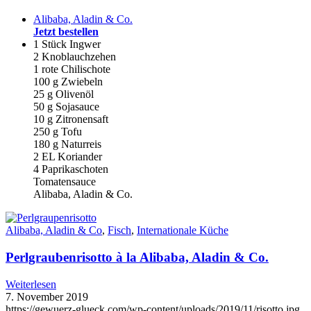
Alibaba, Aladin & Co.
Jetzt bestellen
1 Stück Ingwer
2 Knoblauchzehen
1 rote Chilischote
100 g Zwiebeln
25 g Olivenöl
50 g Sojasauce
10 g Zitronensaft
250 g Tofu
180 g Naturreis
2 EL Koriander
4 Paprikaschoten
Tomatensauce
Alibaba, Aladin & Co.
Alibaba, Aladin & Co
,
Fisch
,
Internationale Küche
Perlgraubenrisotto à la Alibaba, Aladin & Co.
Weiterlesen
7. November 2019
https://gewuerz-glueck.com/wp-content/uploads/2019/11/risotto.jpg