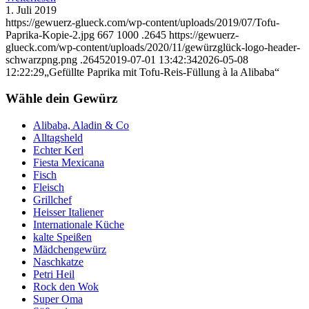
1. Juli 2019
https://gewuerz-glueck.com/wp-content/uploads/2019/07/Tofu-
Paprika-Kopie-2.jpg
667
1000
.2645
https://gewuerz-
glueck.com/wp-content/uploads/2020/11/gewürzglück-logo-header-
schwarzpng.png
.2645
2019-07-01 13:42:34
2026-05-08
12:22:29
„Gefüllte Paprika mit Tofu-Reis-Füllung à la Alibaba“
Wähle dein Gewürz
Alibaba, Aladin & Co
Alltagsheld
Echter Kerl
Fiesta Mexicana
Fisch
Fleisch
Grillchef
Heisser Italiener
Internationale Küche
kalte Speißen
Mädchengewürz
Naschkatze
Petri Heil
Rock den Wok
Super Oma