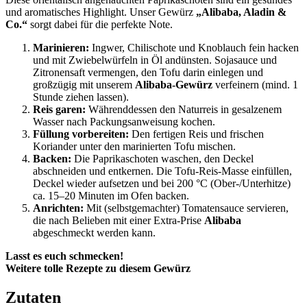
und aromatisches Highlight. Unser Gewürz
„Alibaba, Aladin &
Co.“
sorgt dabei für die perfekte Note.
Marinieren:
Ingwer, Chilischote und Knoblauch fein hacken
und mit Zwiebelwürfeln in Öl andünsten. Sojasauce und
Zitronensaft vermengen, den Tofu darin einlegen und
großzügig mit unserem
Alibaba-Gewürz
verfeinern (mind. 1
Stunde ziehen lassen).
Reis garen:
Währenddessen den Naturreis in gesalzenem
Wasser nach Packungsanweisung kochen.
Füllung vorbereiten:
Den fertigen Reis und frischen
Koriander unter den marinierten Tofu mischen.
Backen:
Die Paprikaschoten waschen, den Deckel
abschneiden und entkernen. Die Tofu-Reis-Masse einfüllen,
Deckel wieder aufsetzen und bei 200 °C (Ober-/Unterhitze)
ca. 15–20 Minuten im Ofen backen.
Anrichten:
Mit (selbstgemachter) Tomatensauce servieren,
die nach Belieben mit einer Extra-Prise
Alibaba
abgeschmeckt werden kann.
Lasst es euch schmecken!
Weitere tolle Rezepte zu diesem Gewürz
Zutaten