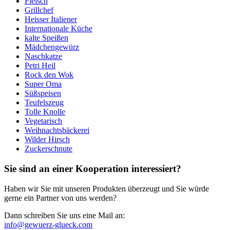
Fleisch
Grillchef
Heisser Italiener
Internationale Küche
kalte Speißen
Mädchengewürz
Naschkatze
Petri Heil
Rock den Wok
Super Oma
Süßspeisen
Teufelszeug
Tolle Knolle
Vegetarisch
Weihnachtsbäckerei
Wilder Hirsch
Zuckerschnute
Sie sind an einer Kooperation interessiert?
Haben wir Sie mit unseren Produkten überzeugt und Sie würde
gerne ein Partner von uns werden?
Dann schreiben Sie uns eine Mail an:
info@gewuerz-glueck.com