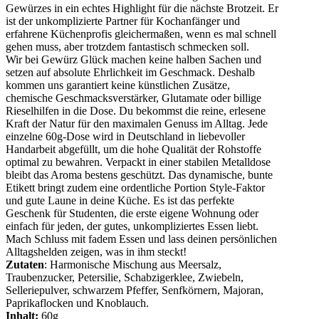
Gewürzes in ein echtes Highlight für die nächste Brotzeit. Er
ist der unkomplizierte Partner für Kochanfänger und
erfahrene Küchenprofis gleichermaßen, wenn es mal schnell
gehen muss, aber trotzdem fantastisch schmecken soll.
Wir bei Gewürz Glück machen keine halben Sachen und
setzen auf absolute Ehrlichkeit im Geschmack. Deshalb
kommen uns garantiert keine künstlichen Zusätze,
chemische Geschmacksverstärker, Glutamate oder billige
Rieselhilfen in die Dose. Du bekommst die reine, erlesene
Kraft der Natur für den maximalen Genuss im Alltag. Jede
einzelne 60g-Dose wird in Deutschland in liebevoller
Handarbeit abgefüllt, um die hohe Qualität der Rohstoffe
optimal zu bewahren. Verpackt in einer stabilen Metalldose
bleibt das Aroma bestens geschützt. Das dynamische, bunte
Etikett bringt zudem eine ordentliche Portion Style-Faktor
und gute Laune in deine Küche. Es ist das perfekte
Geschenk für Studenten, die erste eigene Wohnung oder
einfach für jeden, der gutes, unkompliziertes Essen liebt.
Mach Schluss mit fadem Essen und lass deinen persönlichen
Alltagshelden zeigen, was in ihm steckt!
Zutaten
: Harmonische Mischung aus Meersalz,
Traubenzucker, Petersilie, Schabzigerklee, Zwiebeln,
Selleriepulver, schwarzem Pfeffer, Senfkörnern, Majoran,
Paprikaflocken und Knoblauch.
Inhalt:
60g