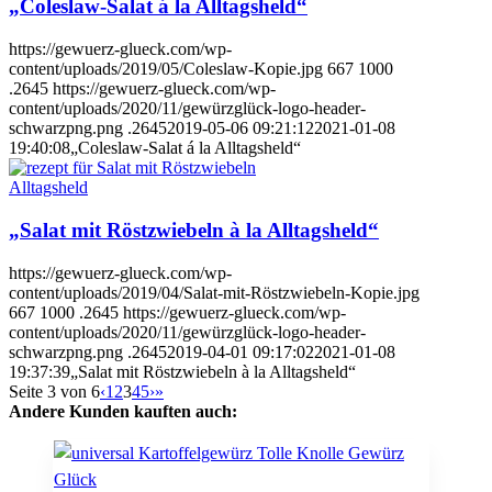
„Coleslaw-Salat á la Alltagsheld“
https://gewuerz-glueck.com/wp-
content/uploads/2019/05/Coleslaw-Kopie.jpg
667
1000
.2645
https://gewuerz-glueck.com/wp-
content/uploads/2020/11/gewürzglück-logo-header-
schwarzpng.png
.2645
2019-05-06 09:21:12
2021-01-08
19:40:08
„Coleslaw-Salat á la Alltagsheld“
Alltagsheld
„Salat mit Röstzwiebeln à la Alltagsheld“
https://gewuerz-glueck.com/wp-
content/uploads/2019/04/Salat-mit-Röstzwiebeln-Kopie.jpg
667
1000
.2645
https://gewuerz-glueck.com/wp-
content/uploads/2020/11/gewürzglück-logo-header-
schwarzpng.png
.2645
2019-04-01 09:17:02
2021-01-08
19:37:39
„Salat mit Röstzwiebeln à la Alltagsheld“
Seite 3 von 6
‹
1
2
3
4
5
›
»
Andere Kunden kauften auch: