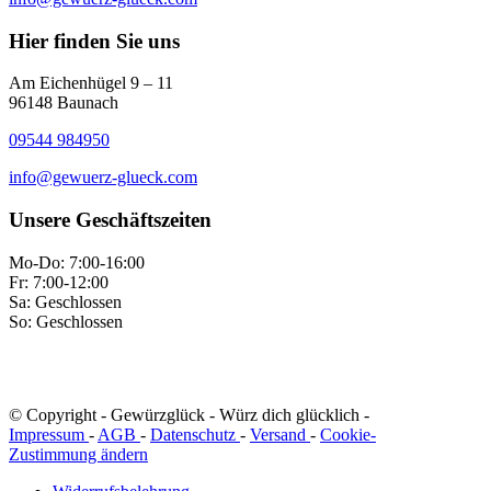
Hier finden Sie uns
Am Eichenhügel 9 – 11
96148 Baunach
09544 984950
info@gewuerz-glueck.com
Unsere Geschäftszeiten
Mo-Do: 7:00-16:00
Fr: 7:00-12:00
Sa: Geschlossen
So: Geschlossen
© Copyright - Gewürzglück - Würz dich glücklich -
Impressum
-
AGB
-
Datenschutz
-
Versand
-
Cookie-
Zustimmung ändern