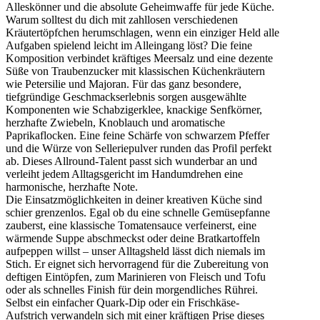
Alleskönner und die absolute Geheimwaffe für jede Küche.
Warum solltest du dich mit zahllosen verschiedenen
Kräutertöpfchen herumschlagen, wenn ein einziger Held alle
Aufgaben spielend leicht im Alleingang löst? Die feine
Komposition verbindet kräftiges Meersalz und eine dezente
Süße von Traubenzucker mit klassischen Küchenkräutern
wie Petersilie und Majoran. Für das ganz besondere,
tiefgründige Geschmackserlebnis sorgen ausgewählte
Komponenten wie Schabzigerklee, knackige Senfkörner,
herzhafte Zwiebeln, Knoblauch und aromatische
Paprikaflocken. Eine feine Schärfe von schwarzem Pfeffer
und die Würze von Selleriepulver runden das Profil perfekt
ab. Dieses Allround-Talent passt sich wunderbar an und
verleiht jedem Alltagsgericht im Handumdrehen eine
harmonische, herzhafte Note.
Die Einsatzmöglichkeiten in deiner kreativen Küche sind
schier grenzenlos. Egal ob du eine schnelle Gemüsepfanne
zauberst, eine klassische Tomatensauce verfeinerst, eine
wärmende Suppe abschmeckst oder deine Bratkartoffeln
aufpeppen willst – unser Alltagsheld lässt dich niemals im
Stich. Er eignet sich hervorragend für die Zubereitung von
deftigen Eintöpfen, zum Marinieren von Fleisch und Tofu
oder als schnelles Finish für dein morgendliches Rührei.
Selbst ein einfacher Quark-Dip oder ein Frischkäse-
Aufstrich verwandeln sich mit einer kräftigen Prise dieses