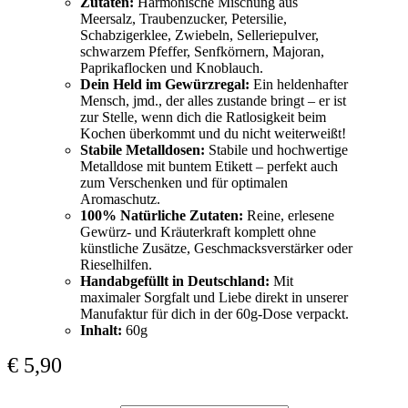
Zutaten:
Harmonische Mischung aus
Meersalz, Traubenzucker, Petersilie,
Schabzigerklee, Zwiebeln, Selleriepulver,
schwarzem Pfeffer, Senfkörnern, Majoran,
Paprikaflocken und Knoblauch.
Dein Held im Gewürzregal:
Ein heldenhafter
Mensch, jmd., der alles zustande bringt – er ist
zur Stelle, wenn dich die Ratlosigkeit beim
Kochen überkommt und du nicht weiterweißt!
Stabile Metalldosen:
Stabile und hochwertige
Metalldose mit buntem Etikett – perfekt auch
zum Verschenken und für optimalen
Aromaschutz.
100% Natürliche Zutaten:
Reine, erlesene
Gewürz- und Kräuterkraft komplett ohne
künstliche Zusätze, Geschmacksverstärker oder
Rieselhilfen.
Handabgefüllt in Deutschland:
Mit
maximaler Sorgfalt und Liebe direkt in unserer
Manufaktur für dich in der 60g-Dose verpackt.
Inhalt:
60g
€
5,90