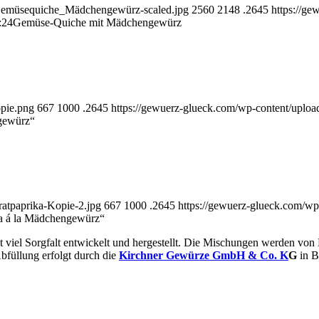
_Gemüsequiche_Mädchengewürz-scaled.jpg
2560
2148
.2645
https://g
:24
Gemüse-Quiche mit Mädchengewürz
opie.png
667
1000
.2645
https://gewuerz-glueck.com/wp-content/uplo
ngewürz“
ratpaprika-Kopie-2.jpg
667
1000
.2645
https://gewuerz-glueck.com/w
ka á la Mädchengewürz“
 viel Sorgfalt entwickelt und hergestellt. Die Mischungen werden von
bfüllung erfolgt durch die
Kirchner Gewürze GmbH & Co. K
G
in B