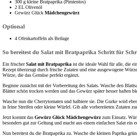
300 g kleine Bratpaprika (Pimientos)
2 EL Olivenöl
Gewürz Glück
Mädchengewürz
Optional
4 Ofenkartoffeln als Beilage
So bereitest du Salat mit Bratpaprika Schritt für Schr
Ein frischer
Salat mit Bratpaprika
ist die ideale Wahl für alle, die 
Rezept überzeugt durch frische Zutaten und eine ausgewogene Würz
Würze, die das Gemüse perfekt ergänzt.
Beginne zunächst mit der Vorbereitung des Salats. Wasche den Blattsa
Blätter schön trocken werden und das Gewürz später besser haften ble
Wasche nun die Cherrytomaten und halbiere sie. Die Gurke wird eben
in feine Streifen oder kleine Würfel. Gib alle vorbereiteten Zutaten z
Jetzt kommt das
Gewürz Glück Mädchengewürz
zum Einsatz. Würz
besonders gut zur Geltung und macht aus einem einfachen Salat ein e
Nun bereitest du die Bratpaprika zu. Wasche die kleinen Paprika gründ