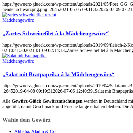
https://gewuerz-glueck.com/wp-content/uploads/2021/05/Post_GG
header-schwarzpng.png
.2645
2021-05-05 09:11:32
2026-07-09 07:21
Mädchengewürz
„Zartes Schweinefilet à la Mädchengewürz“
https://gewuerz-glueck.com/wp-content/uploads/2019/09/fleisch-2-K
02 10:41:30
2021-01-09 02:14:13
„Zartes Schweinefilet à la Mädche
Mädchengewürz
„Salat mit Bratpaprika á la Mädchengewürz“
https://gewuerz-glueck.com/wp-content/uploads/2019/04/Salat-und-B
.2645
2019-04-08 09:19:31
2026-07-06 12:40:39
„Salat mit Bratpapri
Alle
Gewürz-Glück Gewürzmischungen
werden in Deutschland mit
abgefüllt, damit Geschmack und Frische lange erhalten bleiben. Die A
Wähle dein Gewürz
Alibaba, Aladin & Co