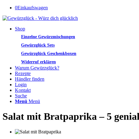
0
Einkaufswagen
Shop
Einzelne Gewürzmischungen
Gewürzglück Sets
Gewürzglück Geschenkboxen
Widerruf erklären
Warum Gewürzglück?
Rezepte
Händler finden
Login
Kontakt
Suche
Menü
Menü
Salat mit Bratpaprika – 5 gen