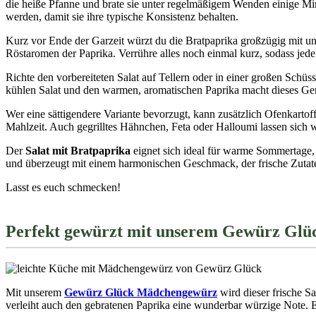
die heiße Pfanne und brate sie unter regelmäßigem Wenden einige Minu
werden, damit sie ihre typische Konsistenz behalten.
Kurz vor Ende der Garzeit würzt du die Bratpaprika großzügig mit 
Röstaromen der Paprika. Verrühre alles noch einmal kurz, sodass jede
Richte den vorbereiteten Salat auf Tellern oder in einer großen Schüs
kühlen Salat und den warmen, aromatischen Paprika macht dieses Ge
Wer eine sättigendere Variante bevorzugt, kann zusätzlich Ofenkarto
Mahlzeit. Auch gegrilltes Hähnchen, Feta oder Halloumi lassen sich
Der
Salat mit Bratpaprika
eignet sich ideal für warme Sommertage, 
und überzeugt mit einem harmonischen Geschmack, der frische Zutaten
Lasst es euch schmecken!
Perfekt gewürzt mit unserem Gewürz Gl
Mit unserem
Gewürz Glück Mädchengewürz
wird dieser frische 
verleiht auch den gebratenen Paprika eine wunderbar würzige Note.