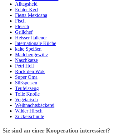
Alltagsheld
Echter Kerl
Fiesta Mexicana
Fisch
Fleisch
Grillchef
Heisser Italiener
Internationale Küche
kalte Speißen
Mädchengewürz
Naschkatze
Petri Heil
Rock den Wok
Super Oma
Süßspeisen
Teufelszeug
Tolle Knolle
Vegetarisch
Weihnachtsbäckerei
Wilder Hirsch
Zuckerschnute
Sie sind an einer Kooperation interessiert?