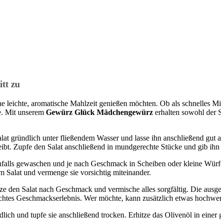
itt zu
eine leichte, aromatische Mahlzeit genießen möchten. Ob als schnelles M
e. Mit unserem
Gewürz Glück Mädchengewürz
erhalten sowohl der S
lat gründlich unter fließendem Wasser und lasse ihn anschließend gut ab
ibt. Zupfe den Salat anschließend in mundgerechte Stücke und gib ihn 
falls gewaschen und je nach Geschmack in Scheiben oder kleine Würfel
um Salat und vermenge sie vorsichtig miteinander.
e den Salat nach Geschmack und vermische alles sorgfältig. Die au
chtes Geschmackserlebnis. Wer möchte, kann zusätzlich etwas hochwerti
lich und tupfe sie anschließend trocken. Erhitze das Olivenöl in einer 