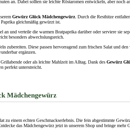
ten an. Dabei sollten sie leichte Röstaromen entwickeln, aber noch an
unserem
Gewürz Glück Mädchengewürz
. Durch die Resthitze entfalt
 Paprika gleichmäßig gewürzt ist.
sel an und verteile die warmen Bratpaprika darüber oder serviere sie s
richt besonders abwechslungsreich.
ffeln zubereiten. Diese passen hervorragend zum frischen Salat und de
 wunderbar ergänzen.
Grillabende oder als leichte Mahlzeit im Alltag. Dank des
Gewürz Gl
 perfekt unterstreicht.
ück Mädchengewürz
Salat zu einem echten Geschmackserlebnis. Die fein abgestimmte Gew
 Entdecke das Mädchengewürz jetzt in unserem Shop und bringe mehr 