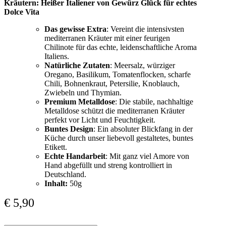
Kräutern: Heißer Italiener von Gewürz Glück für echtes
Dolce Vita
Das gewisse Extra
: Vereint die intensivsten
mediterranen Kräuter mit einer feurigen
Chilinote für das echte, leidenschaftliche Aroma
Italiens.
Natürliche Zutaten
: Meersalz, würziger
Oregano, Basilikum, Tomatenflocken, scharfe
Chili, Bohnenkraut, Petersilie, Knoblauch,
Zwiebeln und Thymian.
Premium Metalldose
: Die stabile, nachhaltige
Metalldose schützt die mediterranen Kräuter
perfekt vor Licht und Feuchtigkeit.
Buntes Design
: Ein absoluter Blickfang in der
Küche durch unser liebevoll gestaltetes, buntes
Etikett.
Echte Handarbeit
: Mit ganz viel Amore von
Hand abgefüllt und streng kontrolliert in
Deutschland.
Inhalt:
50g
€
5,90