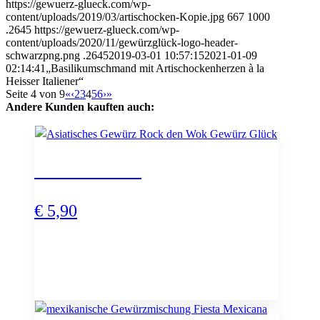
https://gewuerz-glueck.com/wp-
content/uploads/2019/03/artischocken-Kopie.jpg
667
1000
.2645
https://gewuerz-glueck.com/wp-
content/uploads/2020/11/gewürzglück-logo-header-
schwarzpng.png
.2645
2019-03-01 10:57:15
2021-01-09
02:14:41
„Basilikumschmand mit Artischockenherzen à la
Heisser Italiener“
Seite 4 von 9
«
‹
2
3
4
5
6
›
»
Andere Kunden kauften auch:
Rock den Wok
€
5,90