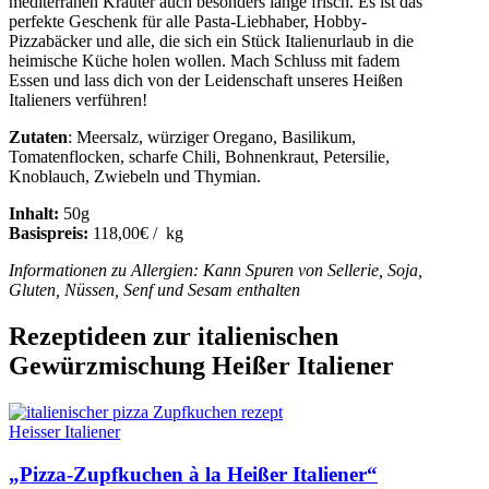
mediterranen Kräuter auch besonders lange frisch. Es ist das
perfekte Geschenk für alle Pasta-Liebhaber, Hobby-
Pizzabäcker und alle, die sich ein Stück Italienurlaub in die
heimische Küche holen wollen. Mach Schluss mit fadem
Essen und lass dich von der Leidenschaft unseres Heißen
Italieners verführen!
Zutaten
: Meersalz, würziger Oregano, Basilikum,
Tomatenflocken, scharfe Chili, Bohnenkraut, Petersilie,
Knoblauch, Zwiebeln und Thymian.
Inhalt:
50g
Basispreis:
118,00€ / kg
Informationen zu Allergien: Kann Spuren von Sellerie, Soja,
Gluten, Nüssen, Senf und Sesam enthalten
Rezeptideen zur italienischen
Gewürzmischung Heißer Italiener
Heisser Italiener
„Pizza-Zupfkuchen à la Heißer Italiener“