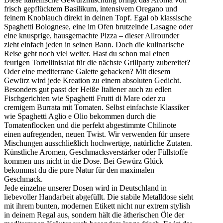
frisch gepflücktem Basilikum, intensivem Oregano und
feinem Knoblauch direkt in deinen Topf. Egal ob klassische
Spaghetti Bolognese, eine im Ofen brutzelnde Lasagne oder
eine knusprige, hausgemachte Pizza – dieser Allrounder
zieht einfach jeden in seinen Bann. Doch die kulinarische
Reise geht noch viel weiter. Hast du schon mal einen
feurigen Tortellinisalat für die nächste Grillparty zubereitet?
Oder eine mediterrane Galette gebacken? Mit diesem
Gewürz wird jede Kreation zu einem absoluten Gedicht.
Besonders gut passt der Heiße Italiener auch zu edlen
Fischgerichten wie Spaghetti Frutti di Mare oder zu
cremigem Burrata mit Tomaten. Selbst einfachste Klassiker
wie Spaghetti Aglio e Olio bekommen durch die
Tomatenflocken und die perfekt abgestimmte Chilinote
einen aufregenden, neuen Twist. Wir verwenden für unsere
Mischungen ausschließlich hochwertige, natürliche Zutaten.
Künstliche Aromen, Geschmacksverstärker oder Füllstoffe
kommen uns nicht in die Dose. Bei Gewürz Glück
bekommst du die pure Natur für den maximalen
Geschmack.
Jede einzelne unserer Dosen wird in Deutschland in
liebevoller Handarbeit abgefüllt. Die stabile Metalldose sieht
mit ihrem bunten, modernen Etikett nicht nur extrem stylish
in deinem Regal aus, sondern hält die ätherischen Öle der