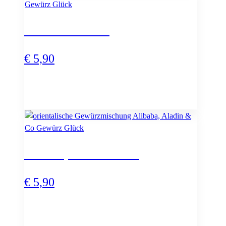
Fiesta Mexicana
€
5,90
Alibaba, Aladin & Co.
€
5,90