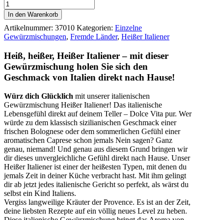
Heißer
Italiener
In den Warenkorb
Menge
Artikelnummer:
37010
Kategorien:
Einzelne
Gewürzmischungen
,
Fremde Länder
,
Heißer Italiener
Heiß, heißer, Heißer Italiener – mit dieser
Gewürzmischung holen Sie sich den
Geschmack von Italien direkt nach Hause!
Würz dich Glücklich
mit unserer italienischen
Gewürzmischung Heißer Italiener! Das italienische
Lebensgefühl direkt auf deinem Teller – Dolce Vita pur. Wer
würde zu dem klassisch sizilianischen Geschmack einer
frischen Bolognese oder dem sommerlichen Gefühl einer
aromatischen Caprese schon jemals Nein sagen? Ganz
genau, niemand! Und genau aus diesem Grund bringen wir
dir dieses unvergleichliche Gefühl direkt nach Hause. Unser
Heißer Italiener ist einer der heißesten Typen, mit denen du
jemals Zeit in deiner Küche verbracht hast. Mit ihm gelingt
dir ab jetzt jedes italienische Gericht so perfekt, als wärst du
selbst ein Kind Italiens.
Vergiss langweilige Kräuter der Provence. Es ist an der Zeit,
deine liebsten Rezepte auf ein völlig neues Level zu heben.
Diese italienische Gewürzmischung bringt das Aroma von