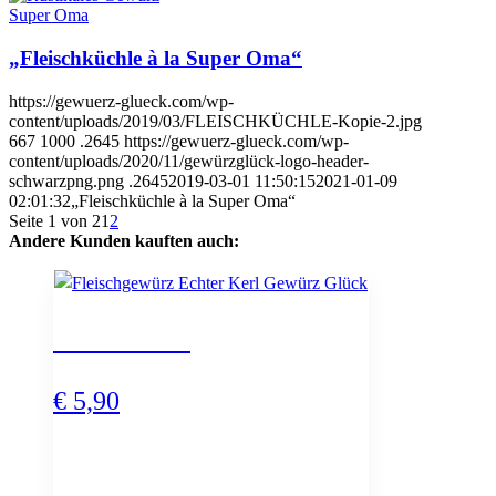
Super Oma
„Fleischküchle à la Super Oma“
https://gewuerz-glueck.com/wp-
content/uploads/2019/03/FLEISCHKÜCHLE-Kopie-2.jpg
667
1000
.2645
https://gewuerz-glueck.com/wp-
content/uploads/2020/11/gewürzglück-logo-header-
schwarzpng.png
.2645
2019-03-01 11:50:15
2021-01-09
02:01:32
„Fleischküchle à la Super Oma“
Seite 1 von 2
1
2
Andere Kunden kauften auch:
Echter Kerl
€
5,90