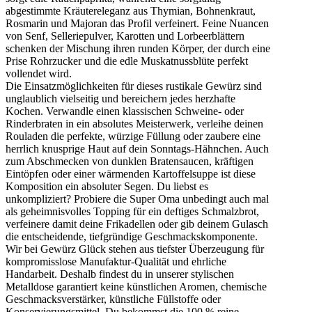
abgestimmte Kräutereleganz aus Thymian, Bohnenkraut,
Rosmarin und Majoran das Profil verfeinert. Feine Nuancen
von Senf, Selleriepulver, Karotten und Lorbeerblättern
schenken der Mischung ihren runden Körper, der durch eine
Prise Rohrzucker und die edle Muskatnussblüte perfekt
vollendet wird.
Die Einsatzmöglichkeiten für dieses rustikale Gewürz sind
unglaublich vielseitig und bereichern jedes herzhafte
Kochen. Verwandle einen klassischen Schweine- oder
Rinderbraten in ein absolutes Meisterwerk, verleihe deinen
Rouladen die perfekte, würzige Füllung oder zaubere eine
herrlich knusprige Haut auf dein Sonntags-Hähnchen. Auch
zum Abschmecken von dunklen Bratensaucen, kräftigen
Eintöpfen oder einer wärmenden Kartoffelsuppe ist diese
Komposition ein absoluter Segen. Du liebst es
unkompliziert? Probiere die Super Oma unbedingt auch mal
als geheimnisvolles Topping für ein deftiges Schmalzbrot,
verfeinere damit deine Frikadellen oder gib deinem Gulasch
die entscheidende, tiefgründige Geschmackskomponente.
Wir bei Gewürz Glück stehen aus tiefster Überzeugung für
kompromisslose Manufaktur-Qualität und ehrliche
Handarbeit. Deshalb findest du in unserer stylischen
Metalldose garantiert keine künstlichen Aromen, chemische
Geschmacksverstärker, künstliche Füllstoffe oder
Konservierungsmittel. Du bekommst die 100 % reine,