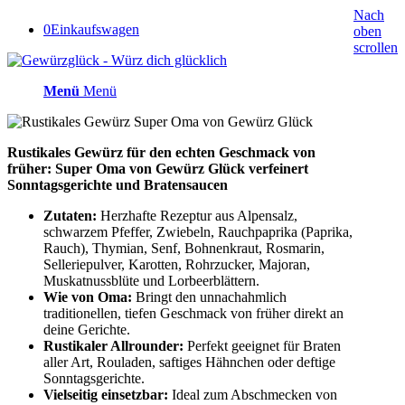
Nach
0
Einkaufswagen
oben
scrollen
Menü
Menü
Rustikales Gewürz für den echten Geschmack von
früher: Super Oma von Gewürz Glück verfeinert
Sonntagsgerichte und Bratensaucen
Zutaten:
Herzhafte Rezeptur aus Alpensalz,
schwarzem Pfeffer, Zwiebeln, Rauchpaprika (Paprika,
Rauch), Thymian, Senf, Bohnenkraut, Rosmarin,
Selleriepulver, Karotten, Rohrzucker, Majoran,
Muskatnussblüte und Lorbeerblättern.
Wie von Oma:
Bringt den unnachahmlich
traditionellen, tiefen Geschmack von früher direkt an
deine Gerichte.
Rustikaler Allrounder:
Perfekt geeignet für Braten
aller Art, Rouladen, saftiges Hähnchen oder deftige
Sonntagsgerichte.
Vielseitig einsetzbar:
Ideal zum Abschmecken von