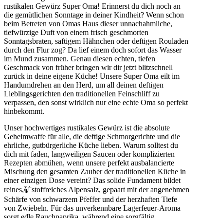
rustikalen Gewürz Super Oma! Erinnerst du dich noch an
die gemütlichen Sonntage in deiner Kindheit? Wenn schon
beim Betreten von Omas Haus dieser unnachahmliche,
tiefwürzige Duft von einem frisch geschmorten
Sonntagsbraten, saftigem Hähnchen oder deftigen Rouladen
durch den Flur zog? Da lief einem doch sofort das Wasser
im Mund zusammen. Genau diesen echten, tiefen
Geschmack von früher bringen wir dir jetzt blitzschnell
zurück in deine eigene Küche! Unsere Super Oma eilt im
Handumdrehen an den Herd, um all deinen deftigen
Lieblingsgerichten den traditionellen Feinschliff zu
verpassen, den sonst wirklich nur eine echte Oma so perfekt
hinbekommt.
Unser hochwertiges rustikales Gewürz ist die absolute
Geheimwaffe für alle, die deftige Schmorgerichte und die
ehrliche, gutbürgerliche Küche lieben. Warum solltest du
dich mit faden, langweiligen Saucen oder komplizierten
Rezepten abmühen, wenn unsere perfekt ausbalancierte
Mischung den gesamten Zauber der traditionellen Küche in
einer einzigen Dose vereint? Das solide Fundament bildet
reines,矿stoffreiches Alpensalz, gepaart mit der angenehmen
Schärfe von schwarzem Pfeffer und der herzhaften Tiefe
von Zwiebeln. Für das unverkennbare Lagerfeuer-Aroma
sorgt edle Rauchpaprika, während eine sorgfältig