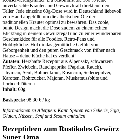
unverfälschte Kräuter- und Gewürzkraft direkt auf den
Teller. Jede einzelne 60g-Dose wird in Deutschland liebevoll
von Hand abgefüllt, um die ätherischen Öle der
traditionellen Kräuter optimal zu bewahren. Das coole,
bunte Design macht die Dose zudem zu einem echten
Blickfang in deinem Gewürzregal und zu einer wunderbaren
Geschenkidee für alle Foodies, Retro-Fans und
Hobbyköche. Hol dir das gemütliche Gefühl von
Geborgenheit und den puren Geschmack von früher nach
Hause – deine Küche hat es verdient!
Zutaten
: Herzhafte Rezeptur aus Alpensalz, schwarzem
Pfeffer, Zwiebeln, Rauchpaprika (Paprika, Rauch),
Thymian, Senf, Bohnenkraut, Rosmarin, Selleriepulver,
Karotten, Rohrzucker, Majoran, Muskatnussblüte und
Lorbeerblätterna
Inhalt:
60g
Basispreis:
98,30 € / kg
Informationen zu Allergien: Kann Spuren von Sellerie, Soja,
Gluten, Nüssen, Senf und Sesam enthalten
Rezeptideen zum Rustikales Gewürz
Super Oma